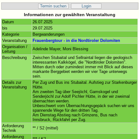
Termin suchen
Login
Informationen zur gewählten Veranstaltung
Datum
26.07.2025
bis
29.07.2025
Kategorie
Bergwanderungen
Veranstaltung
Frauenbergtour - in die Nordtiroler Dolomiten
Organisation /
Adelinde Mayer, Moni Blessing
Leitung
Beschreibung
Zwischen Stubaital und Sellraintal liegen die geologisch
interessanten Kalkkögel, die "Nordtiroler Dolomiten".
Mitten durch oder zumindest immer mit Blick auf dieses
markante Berggebiet werden wir vier Tage unterwegs
sein.
Details zur
Per Zug und Bus ins Stubaital. Aufstieg zur Starkenburger
Veranstaltung
Hütte.
Am zweiten Tag über Seejöchl, Gamskogel und
Senderjöchl zur Adolf Pichler Hütte, in der wir zweimal
übernachten werden.
Unbeschwert vom Übernachtungsgepäck suchen wir uns
spannende Wege für den dritten Tag.
Am Dienstag Abstieg nach Grinzens, Bus nach
Innsbruck, Rückfahrt per Zug.
Anforderung
** / S2 (mittel)
Technik
Anforderung
*** / K2