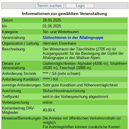
Termin suchen
Login
Informationen zur gewählten Veranstaltung
Datum
29.05.2025
bis
01.06.2025
Kategorie
Ski- und Wintertouren
Veranstaltung
Skihochtoren in der Allalingruppe
Organisation / Leitung
Hermann Elsenhans
Beschreibung
Der Winterraum der Täschhütte (2705 m) ist
Ausgangspunkt für die Besteigung der Gipfel der
Allalingruppe in den Walliser Alpen.
Details zur
Gipfelmöglichkeiten: Alphubel (4206 m), Strahlhorn
Veranstaltung
(4190 m), Feechopf (3888 m)
Anforderung Technik
**** / S4 (sehr schwer)
Anforderung Kondition
***** / K4
sonstige Anforderungen
Sehr gute Kondition und Höhenverträglichkeit
Ausrüstung
Skihochtourenausrüstung
Treffpunkt
wird in der Vorbesprechung abgestimmt
Vorbesprechung
online
Kostenbeitrag DAV-
40,00 €
Mitglieder
Hinweise/Bemerkungen
Die Anreise mit öffentlichen Verkehrsmitteln ist
möglich.
Für Aufstiegshilfen können zusätzliche Kosten