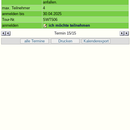
anfallen.
max. Teilnehmer
4
anmelden bis
30.04.2025
Tour-Nr.
SWT506
anmelden
ich möchte teilnehmen
Termin 15/15
alle Termine
Drucken
Kalenderexport