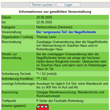
Termin suchen
Login
Informationen zur gewählten Veranstaltung
Datum
20.05.2025
bis
22.05.2025
Kategorie
Herbstzeitlose (Senioren)
Veranstaltung
Der 'vergessene Teil' der Nagelfluhkette
Organisation / Leitung
Thomas Leon
Beschreibung
Zweitägige Gratwanderung über die Nagelfluhkette
mit Übernachtung im Staufner Haus und im
Rottenburger Haus.
Details zur
Bei der zweitägigen Gratwanderung über die
Veranstaltung
Nagelfluhkette lernen wir einige der höchsten
Gipfel dieser Bergkette kennen. Übernachtet wird
im Staufner Haus und dann noch im Rottenburger
Haus im Tal.
Anforderung Technik
** / S2 (mittel)
Anforderung Kondition
*** / K2
sonstige Anforderungen
Ausdauer für täglich 5-6 Std. reine Wanderzeit und
bis zu 900 Hm im Auf und Ab.
Ausrüstung
Gängige Wanderausrüstung; Wanderstöcke und
Rucksackvesper
Treffpunkt
P hinter der Festhalle Rottenburg
Anreise (geplant)