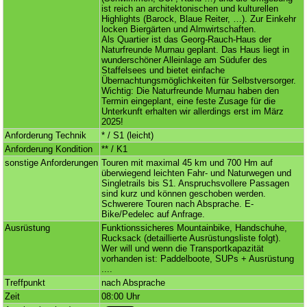
ist reich an architektonischen und kulturellen
Highlights (Barock, Blaue Reiter, …). Zur Einkehr
locken Biergärten und Almwirtschaften.
Als Quartier ist das Georg-Rauch-Haus der
Naturfreunde Murnau geplant. Das Haus liegt in
wunderschöner Alleinlage am Südufer des
Staffelsees und bietet einfache
Übernachtungsmöglichkeiten für Selbstversorger.
Wichtig: Die Naturfreunde Murnau haben den
Termin eingeplant, eine feste Zusage für die
Unterkunft erhalten wir allerdings erst im März
2025!
Anforderung Technik
* / S1 (leicht)
Anforderung Kondition
** / K1
sonstige Anforderungen
Touren mit maximal 45 km und 700 Hm auf
überwiegend leichten Fahr- und Naturwegen und
Singletrails bis S1. Anspruchsvollere Passagen
sind kurz und können geschoben werden.
Schwerere Touren nach Absprache. E-
Bike/Pedelec auf Anfrage.
Ausrüstung
Funktionssicheres Mountainbike, Handschuhe,
Rucksack (detaillierte Ausrüstungsliste folgt).
Wer will und wenn die Transportkapazität
vorhanden ist: Paddelboote, SUPs + Ausrüstung
....
Treffpunkt
nach Absprache
Zeit
08:00 Uhr