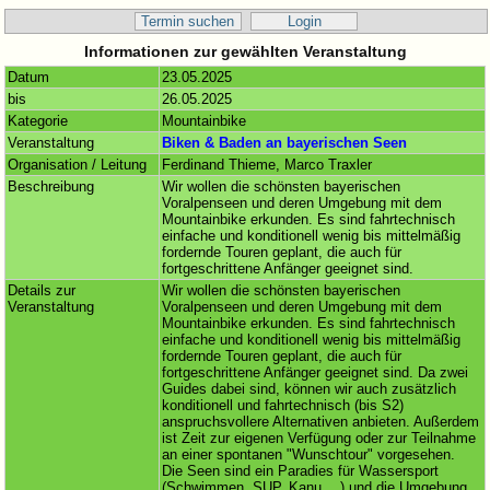
Termin suchen
Login
Informationen zur gewählten Veranstaltung
Datum
23.05.2025
bis
26.05.2025
Kategorie
Mountainbike
Veranstaltung
Biken & Baden an bayerischen Seen
Organisation / Leitung
Ferdinand Thieme, Marco Traxler
Beschreibung
Wir wollen die schönsten bayerischen
Voralpenseen und deren Umgebung mit dem
Mountainbike erkunden. Es sind fahrtechnisch
einfache und konditionell wenig bis mittelmäßig
fordernde Touren geplant, die auch für
fortgeschrittene Anfänger geeignet sind.
Details zur
Wir wollen die schönsten bayerischen
Veranstaltung
Voralpenseen und deren Umgebung mit dem
Mountainbike erkunden. Es sind fahrtechnisch
einfache und konditionell wenig bis mittelmäßig
fordernde Touren geplant, die auch für
fortgeschrittene Anfänger geeignet sind. Da zwei
Guides dabei sind, können wir auch zusätzlich
konditionell und fahrtechnisch (bis S2)
anspruchsvollere Alternativen anbieten. Außerdem
ist Zeit zur eigenen Verfügung oder zur Teilnahme
an einer spontanen "Wunschtour" vorgesehen.
Die Seen sind ein Paradies für Wassersport
(Schwimmen, SUP, Kanu …) und die Umgebung