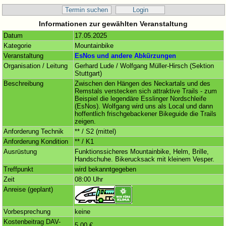
Termin suchen
Login
Informationen zur gewählten Veranstaltung
Datum
17.05.2025
Kategorie
Mountainbike
Veranstaltung
EsNos und andere Abkürzungen
Organisation / Leitung
Gerhard Lude / Wolfgang Müller-Hirsch (Sektion
Stuttgart)
Beschreibung
Zwischen den Hängen des Neckartals und des
Remstals verstecken sich attraktive Trails - zum
Beispiel die legendäre Esslinger Nordschleife
(EsNos). Wolfgang wird uns als Local und dann
hoffentlich frischgebackener Bikeguide die Trails
zeigen.
Anforderung Technik
** / S2 (mittel)
Anforderung Kondition
** / K1
Ausrüstung
Funktionssicheres Mountainbike, Helm, Brille,
Handschuhe. Bikerucksack mit kleinem Vesper.
Treffpunkt
wird bekanntgegeben
Zeit
08:00 Uhr
Anreise (geplant)
Vorbesprechung
keine
Kostenbeitrag DAV-
5,00 €