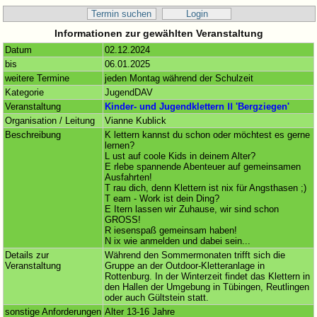
Termin suchen
Login
Informationen zur gewählten Veranstaltung
Datum
02.12.2024
bis
06.01.2025
weitere Termine
jeden Montag während der Schulzeit
Kategorie
JugendDAV
Veranstaltung
Kinder- und Jugendklettern ⅠⅠ 'Bergziegen'
Organisation / Leitung
Vianne Kublick
Beschreibung
K lettern kannst du schon oder möchtest es gerne
lernen?
L ust auf coole Kids in deinem Alter?
E rlebe spannende Abenteuer auf gemeinsamen
Ausfahrten!
T rau dich, denn Klettern ist nix für Angsthasen ;)
T eam - Work ist dein Ding?
E Itern lassen wir Zuhause, wir sind schon
GROSS!
R iesenspaß gemeinsam haben!
N ix wie anmelden und dabei sein...
Details zur
Während den Sommermonaten trifft sich die
Veranstaltung
Gruppe an der Outdoor-Kletteranlage in
Rottenburg. In der Winterzeit findet das Klettern in
den Hallen der Umgebung in Tübingen, Reutlingen
oder auch Gültstein statt.
sonstige Anforderungen
Alter 13-16 Jahre