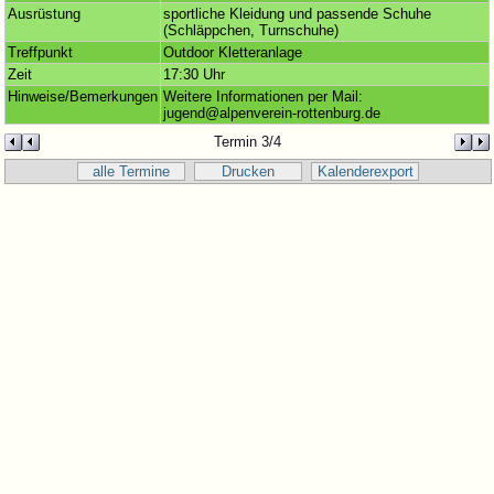
Ausrüstung
sportliche Kleidung und passende Schuhe
(Schläppchen, Turnschuhe)
Treffpunkt
Outdoor Kletteranlage
Zeit
17:30 Uhr
Hinweise/Bemerkungen
Weitere Informationen per Mail:
jugend@alpenverein-rottenburg.de
Termin 3/4
alle Termine
Drucken
Kalenderexport