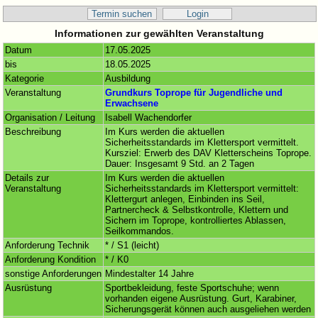
Termin suchen
Login
Informationen zur gewählten Veranstaltung
Datum
17.05.2025
bis
18.05.2025
Kategorie
Ausbildung
Veranstaltung
Grundkurs Toprope für Jugendliche und
Erwachsene
Organisation / Leitung
Isabell Wachendorfer
Beschreibung
Im Kurs werden die aktuellen
Sicherheitsstandards im Klettersport vermittelt.
Kursziel: Erwerb des DAV Kletterscheins Toprope.
Dauer: Insgesamt 9 Std. an 2 Tagen
Details zur
Im Kurs werden die aktuellen
Veranstaltung
Sicherheitsstandards im Klettersport vermittelt:
Klettergurt anlegen, Einbinden ins Seil,
Partnercheck & Selbstkontrolle, Klettern und
Sichern im Toprope, kontrolliertes Ablassen,
Seilkommandos.
Anforderung Technik
* / S1 (leicht)
Anforderung Kondition
* / K0
sonstige Anforderungen
Mindestalter 14 Jahre
Ausrüstung
Sportbekleidung, feste Sportschuhe; wenn
vorhanden eigene Ausrüstung. Gurt, Karabiner,
Sicherungsgerät können auch ausgeliehen werden