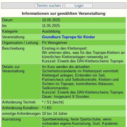
Termin suchen
Login
Informationen zur gewählten Veranstaltung
Datum
10.05.2025
bis
11.05.2025
Kategorie
Ausbildung
Veranstaltung
Grundkurs Toprope für Kinder
Organisation / Leitung
Pit Weingärtner
Beschreibung
Einstieg in den Klettersport:
Wir erlernen alles, was für das Toprope-Klettern an
künstlichen Kletteranlagen notwendig ist.
Kursziel: Erwerb des DAV-Kletterscheins Toprope.
Details zur
Im Kurs werden die aktuellen
Veranstaltung
Sicherheitsstandards im Klettersport vermittelt:
Klettergurt anlegen, Einbinden ins Seil,
Partnercheck und Selbstkontrolle, Klettern und
Sichern im Toprope, kontrolliertes Ablassen,
Seilkommandos.
Kursziel: Erwerb des DAV-Kletterscheins Toprope.
Dauer: Insgesamt 9 Stunden
Anforderung Technik
* / S1 (leicht)
Anforderung Kondition
* / K0
sonstige Anforderungen
10 bis 14 Jahre
Ausrüstung
Sportbekleidung, feste Sportschuhe, wenn
vorhanden eigene Ausrüstung. Gurt, Karabiner,