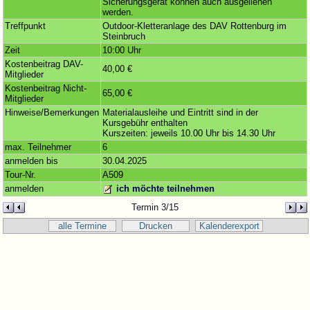
Sicherungsgerät können auch ausgeliehen
werden.
Treffpunkt
Outdoor-Kletteranlage des DAV Rottenburg im
Steinbruch
Zeit
10:00 Uhr
Kostenbeitrag DAV-
40,00 €
Mitglieder
Kostenbeitrag Nicht-
65,00 €
Mitglieder
Hinweise/Bemerkungen
Materialausleihe und Eintritt sind in der
Kursgebühr enthalten
Kurszeiten: jeweils 10.00 Uhr bis 14.30 Uhr
max. Teilnehmer
6
anmelden bis
30.04.2025
Tour-Nr.
A509
anmelden
ich möchte teilnehmen
Termin 3/15
alle Termine
Drucken
Kalenderexport