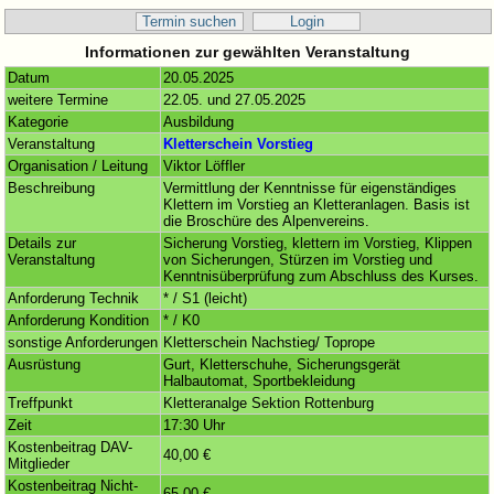
Termin suchen
Login
Informationen zur gewählten Veranstaltung
Datum
20.05.2025
weitere Termine
22.05. und 27.05.2025
Kategorie
Ausbildung
Veranstaltung
Kletterschein Vorstieg
Organisation / Leitung
Viktor Löffler
Beschreibung
Vermittlung der Kenntnisse für eigenständiges
Klettern im Vorstieg an Kletteranlagen. Basis ist
die Broschüre des Alpenvereins.
Details zur
Sicherung Vorstieg, klettern im Vorstieg, Klippen
Veranstaltung
von Sicherungen, Stürzen im Vorstieg und
Kenntnisüberprüfung zum Abschluss des Kurses.
Anforderung Technik
* / S1 (leicht)
Anforderung Kondition
* / K0
sonstige Anforderungen
Kletterschein Nachstieg/ Toprope
Ausrüstung
Gurt, Kletterschuhe, Sicherungsgerät
Halbautomat, Sportbekleidung
Treffpunkt
Kletteranalge Sektion Rottenburg
Zeit
17:30 Uhr
Kostenbeitrag DAV-
40,00 €
Mitglieder
Kostenbeitrag Nicht-
65,00 €