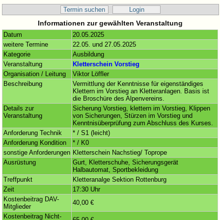
Termin suchen
Login
Informationen zur gewählten Veranstaltung
Datum
20.05.2025
weitere Termine
22.05. und 27.05.2025
Kategorie
Ausbildung
Veranstaltung
Kletterschein Vorstieg
Organisation / Leitung
Viktor Löffler
Beschreibung
Vermittlung der Kenntnisse für eigenständiges
Klettern im Vorstieg an Kletteranlagen. Basis ist
die Broschüre des Alpenvereins.
Details zur
Sicherung Vorstieg, klettern im Vorstieg, Klippen
Veranstaltung
von Sicherungen, Stürzen im Vorstieg und
Kenntnisüberprüfung zum Abschluss des Kurses.
Anforderung Technik
* / S1 (leicht)
Anforderung Kondition
* / K0
sonstige Anforderungen
Kletterschein Nachstieg/ Toprope
Ausrüstung
Gurt, Kletterschuhe, Sicherungsgerät
Halbautomat, Sportbekleidung
Treffpunkt
Kletteranalge Sektion Rottenburg
Zeit
17:30 Uhr
Kostenbeitrag DAV-
40,00 €
Mitglieder
Kostenbeitrag Nicht-
65,00 €