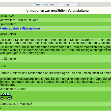
Termin suchen
Login
Informationen zur gewählten Veranstaltung
18.05.2025
Vier weitere Termine im Jahr
Sportklettern
Kletterausfahrt Mittelgebirge
Viktor Löffler
Die Trainer Klettersport beabsichtigen vier eintägige Kletterausfahrten im Zeitraum
durchzuführen. Hier bietet sich Gelegenheit, einmal Fels zu erfahren und Gleichgesi
Die Teilnehmer und Teilnehmerinnen vereinbaren die Termine monatlich per Signal 
können wenig Felserfahrene das Klettern am Fels üben und künftig auch eigenstän
Mittelgebirgen zum Klettern gehen.
** / S2 (mittel)
** / K1
Geübte Kletterer und Kletterinnen an Kletteranlagen und den Felsen, nicht für Anfä
Vollständige Kletterausrüstung für das Klettern an Mittelgebirgen: Helm, Gurt, Schuh
Sicherungsgerät Halbautomat, 2 Bandschlingen 60 cm, 1 Bandschlinge 120 cm, Pru
Abseilgerät
Vereinsheim Klause
Donnerstag, 8. Mai 2025
6