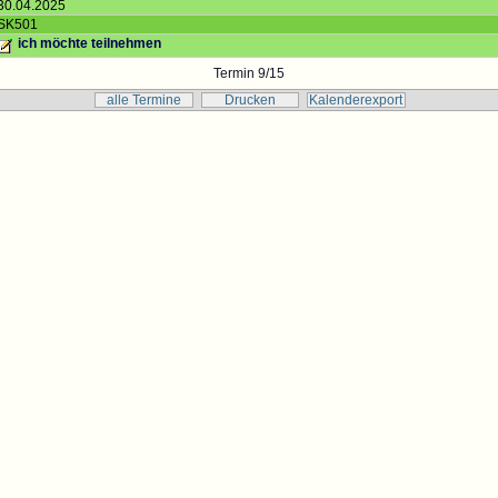
30.04.2025
SK501
ich möchte teilnehmen
Termin 9/15
alle Termine
Drucken
Kalenderexport