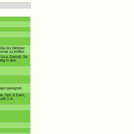
 Mai bis Oktober
nnte zu treffen.
(o.a. Dienst). So
dig in den
nger geeignet.
e, Seil, 6 Exen,
sik 1 m,