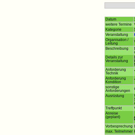
Datum
weitere Termine
Kategorie
Veranstaltung
Organisation /
Leitung
Beschreibung
Details zur
Veranstaltung
Anforderung
Technik
Anforderung
Kondition
sonstige
Anforderungen
Ausrüstung
Treffpunkt
Anreise
(geplant)
Vorbesprechung
max. Teilnehmer