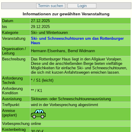
Termin suchen
Login
Informationen zur gewählten Veranstaltung
Datum
27.12.2025
bis
29.12.2025
Kategorie
Ski- und Wintertouren
Veranstaltung
Ski- und Schneeschuhtouren um das Rottenburger
Haus
Organisation /
Hermann Elsenhans, Bernd Widmann
Leitung
Beschreibung
Das Rottenburger Haus liegt in den Allgäuer Voralpen.
Diese und die anschließenden Berge bieten vielfältige
Möglichkeiten für einfache Ski- und Schneeschuhtouren,
die sich mit kurzen Anfahrtswegen erreichen lassen.
Anforderung
* / S1 (leicht)
Technik
Anforderung
** / K1
Kondition
Ausrüstung
Skitouren- oder Schneeschuhtourenausrüstung
Treffpunkt
wird in der Vorbesprechung abgestimmt
Anreise
(geplant)
Vorbesprechung
online
Kostenbeitrag
30,00 €