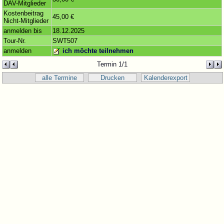
DAV-Mitglieder
Kostenbeitrag
45,00 €
Nicht-Mitglieder
anmelden bis
18.12.2025
Tour-Nr.
SWT507
anmelden
ich möchte teilnehmen
Termin 1/1
alle Termine
Drucken
Kalenderexport