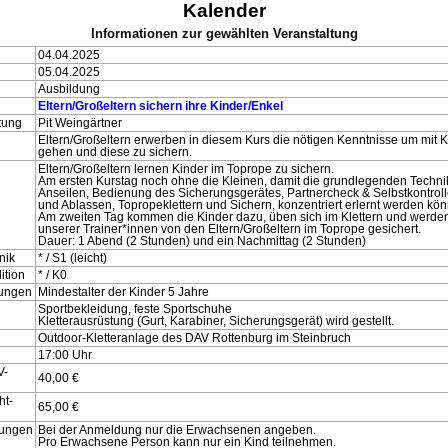
Kalender
Informationen zur gewählten Veranstaltung
04.04.2025
05.04.2025
Ausbildung
Eltern/Großeltern sichern ihre Kinder/Enkel
itung
Pit Weingärtner
Eltern/Großeltern erwerben in diesem Kurs die nötigen Kenntnisse um mit K
gehen und diese zu sichern.
Eltern/Großeltern lernen Kinder im Toprope zu sichern.
Am ersten Kurstag noch ohne die Kleinen, damit die grundlegenden Technik
Anseilen, Bedienung des Sicherungsgerätes, Partnercheck & Selbstkontro
und Ablassen, Topropeklettern und Sichern, konzentriert erlernt werden kö
Am zweiten Tag kommen die Kinder dazu, üben sich im Klettern und werden
unserer Trainer*innen von den Eltern/Großeltern im Toprope gesichert.
Dauer: 1 Abend (2 Stunden) und ein Nachmittag (2 Stunden)
nik
* / S1 (leicht)
ition
* / K0
rungen
Mindestalter der Kinder 5 Jahre
Sportbekleidung, feste Sportschuhe
Kletterausrüstung (Gurt, Karabiner, Sicherungsgerät) wird gestellt.
Outdoor-Kletteranlage des DAV Rottenburg im Steinbruch
17:00 Uhr
V-
40,00 €
ht-
65,00 €
kungen
Bei der Anmeldung nur die Erwachsenen angeben.
Pro Erwachsene Person kann nur ein Kind teilnehmen.