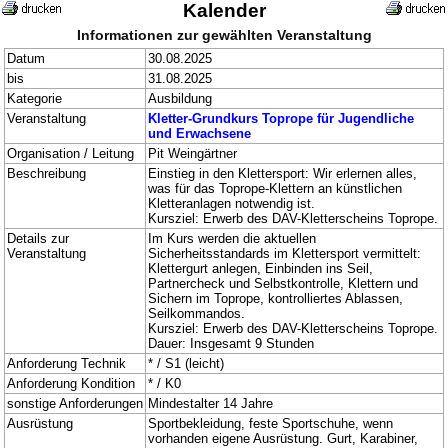
Kalender
Informationen zur gewählten Veranstaltung
Datum
30.08.2025
bis
31.08.2025
Kategorie
Ausbildung
Veranstaltung
Kletter-Grundkurs Toprope für Jugendliche
und Erwachsene
Organisation / Leitung
Pit Weingärtner
Beschreibung
Einstieg in den Klettersport: Wir erlernen alles,
was für das Toprope-Klettern an künstlichen
Kletteranlagen notwendig ist.
Kursziel: Erwerb des DAV-Kletterscheins Toprope.
Details zur
Im Kurs werden die aktuellen
Veranstaltung
Sicherheitsstandards im Klettersport vermittelt:
Klettergurt anlegen, Einbinden ins Seil,
Partnercheck und Selbstkontrolle, Klettern und
Sichern im Toprope, kontrolliertes Ablassen,
Seilkommandos.
Kursziel: Erwerb des DAV-Kletterscheins Toprope.
Dauer: Insgesamt 9 Stunden
Anforderung Technik
* / S1 (leicht)
Anforderung Kondition
* / K0
sonstige Anforderungen
Mindestalter 14 Jahre
Ausrüstung
Sportbekleidung, feste Sportschuhe, wenn
vorhanden eigene Ausrüstung. Gurt, Karabiner,