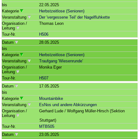
bis
22.05.2025
Kategorie
Herbstzeitlose (Senioren)
Veranstaltung
Der 'vergessene Teil' der Nagelfluhkette
Organisation /
Thomas Leon
Leitung
Tour-Nr.
H506
Datum
28.05.2025
bis
Kategorie
Herbstzeitlose (Senioren)
Veranstaltung
Traufgang 'Wiesenrunde'
Organisation /
Monika Eger
Leitung
Tour-Nr.
H507
Datum
17.05.2025
bis
Kategorie
Mountainbike
Veranstaltung
EsNos und andere Abkürzungen
Organisation /
Gerhard Lude / Wolfgang Müller-Hirsch (Sektion
Leitung
Stuttgart)
Tour-Nr.
MTB505
Datum
23.05.2025