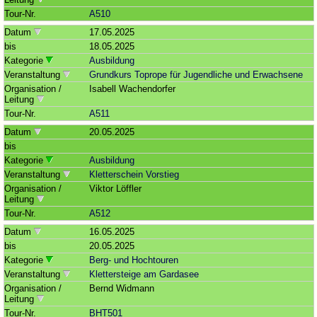
Tour-Nr.
A510
Datum
17.05.2025
bis
18.05.2025
Kategorie
Ausbildung
Veranstaltung
Grundkurs Toprope für Jugendliche und Erwachsene
Organisation /
Isabell Wachendorfer
Leitung
Tour-Nr.
A511
Datum
20.05.2025
bis
Kategorie
Ausbildung
Veranstaltung
Kletterschein Vorstieg
Organisation /
Viktor Löffler
Leitung
Tour-Nr.
A512
Datum
16.05.2025
bis
20.05.2025
Kategorie
Berg- und Hochtouren
Veranstaltung
Klettersteige am Gardasee
Organisation /
Bernd Widmann
Leitung
Tour-Nr.
BHT501