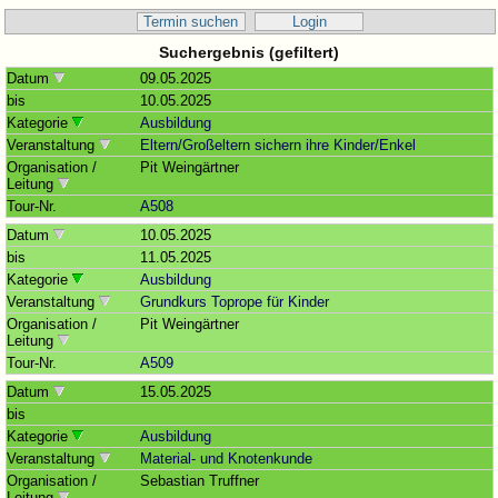
Termin suchen
Login
Suchergebnis (gefiltert)
Datum
09.05.2025
bis
10.05.2025
Kategorie
Ausbildung
Veranstaltung
Eltern/Großeltern sichern ihre Kinder/Enkel
Organisation /
Pit Weingärtner
Leitung
Tour-Nr.
A508
Datum
10.05.2025
bis
11.05.2025
Kategorie
Ausbildung
Veranstaltung
Grundkurs Toprope für Kinder
Organisation /
Pit Weingärtner
Leitung
Tour-Nr.
A509
Datum
15.05.2025
bis
Kategorie
Ausbildung
Veranstaltung
Material- und Knotenkunde
Organisation /
Sebastian Truffner
Leitung