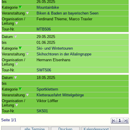
bis
26.05.2025
Kategorie
Mountainbike
Veranstaltung
Biken & Baden an bayerischen Seen
Organisation /
Ferdinand Thieme, Marco Traxler
Leitung
Tour-Nr.
MTB506
Datum
29.05.2025
bis
01.06.2025
Kategorie
Ski- und Wintertouren
Veranstaltung
Skihochtoren in der Allalingruppe
Organisation /
Hermann Elsenhans
Leitung
Tour-Nr.
SWT506
Datum
18.05.2025
bis
Kategorie
Sportklettern
Veranstaltung
Kletterausfahrt Mittelgebirge
Organisation /
Viktor Löffler
Leitung
Tour-Nr.
SK501
Seite 1/1
|<
1
>|
alle Termine
Drucken
Kalenderexport