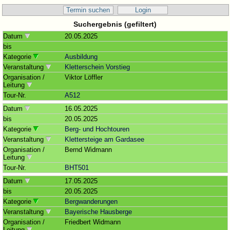
Termin suchen
Login
Suchergebnis (gefiltert)
Datum
20.05.2025
bis
Kategorie
Ausbildung
Veranstaltung
Kletterschein Vorstieg
Organisation /
Viktor Löffler
Leitung
Tour-Nr.
A512
Datum
16.05.2025
bis
20.05.2025
Kategorie
Berg- und Hochtouren
Veranstaltung
Klettersteige am Gardasee
Organisation /
Bernd Widmann
Leitung
Tour-Nr.
BHT501
Datum
17.05.2025
bis
20.05.2025
Kategorie
Bergwanderungen
Veranstaltung
Bayerische Hausberge
Organisation /
Friedbert Widmann
Leitung