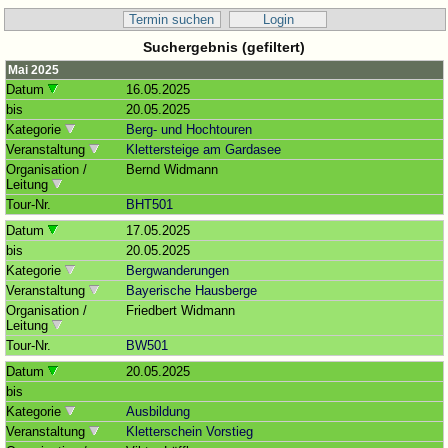
Termin suchen
Login
Suchergebnis (gefiltert)
Mai 2025
Datum
16.05.2025
bis
20.05.2025
Kategorie
Berg- und Hochtouren
Veranstaltung
Klettersteige am Gardasee
Organisation /
Bernd Widmann
Leitung
Tour-Nr.
BHT501
Datum
17.05.2025
bis
20.05.2025
Kategorie
Bergwanderungen
Veranstaltung
Bayerische Hausberge
Organisation /
Friedbert Widmann
Leitung
Tour-Nr.
BW501
Datum
20.05.2025
bis
Kategorie
Ausbildung
Veranstaltung
Kletterschein Vorstieg