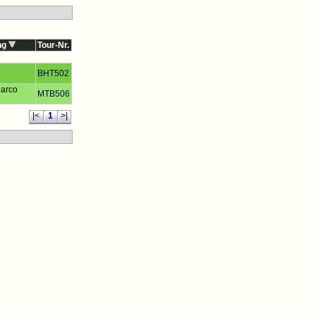
ung
Tour-Nr.
BHT502
Marco
MTB506
|<
1
>|