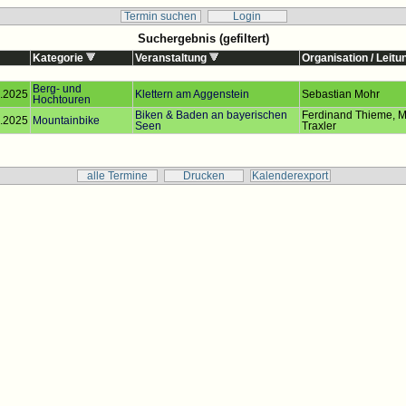
Termin suchen
Login
Suchergebnis (gefiltert)
Kategorie
Veranstaltung
Organisation / Leit
Berg- und
.2025
Klettern am Aggenstein
Sebastian Mohr
Hochtouren
Biken & Baden an bayerischen
Ferdinand Thieme, 
.2025
Mountainbike
Seen
Traxler
alle Termine
Drucken
Kalenderexport