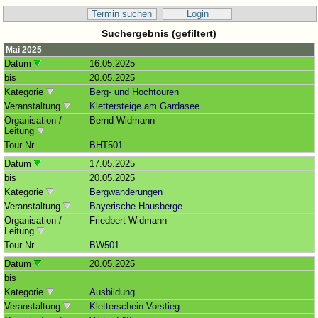
Termin suchen
Login
Suchergebnis (gefiltert)
Mai 2025
Datum
16.05.2025
bis
20.05.2025
Kategorie
Berg- und Hochtouren
Veranstaltung
Klettersteige am Gardasee
Organisation /
Bernd Widmann
Leitung
Tour-Nr.
BHT501
Datum
17.05.2025
bis
20.05.2025
Kategorie
Bergwanderungen
Veranstaltung
Bayerische Hausberge
Organisation /
Friedbert Widmann
Leitung
Tour-Nr.
BW501
Datum
20.05.2025
bis
Kategorie
Ausbildung
Veranstaltung
Kletterschein Vorstieg